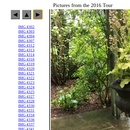
Pictures from the 2016 Tour
◄
▲
►
IMG 4302
IMG 4303
IMG 4304
IMG 4307
IMG 4312
IMG 4313
IMG 4314
IMG 4316
IMG 4319
IMG 4320
IMG 4321
IMG 4322
IMG 4323
IMG 4324
IMG 4325
IMG 4327
IMG 4328
IMG 4330
IMG 4331
IMG 4334
IMG 4336
IMG 4337
IMG 4341